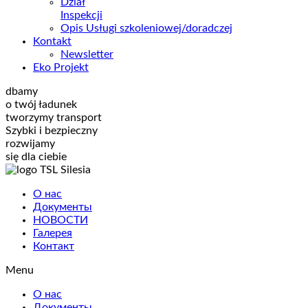
Dział
Inspekcji
Opis Usługi szkoleniowej/doradczej
Kontakt
Newsletter
Eko Projekt
dbamy
o twój ładunek
tworzymy transport
Szybki i bezpieczny
rozwijamy
się dla ciebie
О нас
Документы
НОВОСТИ
Галерея
Контакт
Menu
О нас
Документы