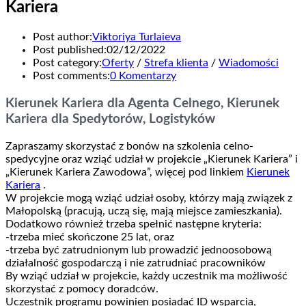
Kariera
Post author:
Viktoriya Turlaieva
Post published:
02/12/2022
Post category:
Oferty
/
Strefa klienta
/
Wiadomości
Post comments:
0 Komentarzy
Kierunek Kariera dla Agenta Celnego, Kierunek
Kariera dla Spedytorów, Logistyków
Zapraszamy skorzystać z bonów na szkolenia celno-
spedycyjne oraz wziąć udział w projekcie „Kierunek Kariera” i
„Kierunek Kariera Zawodowa”, więcej pod linkiem
Kierunek
Kariera
.
W projekcie mogą wziąć udział osoby, którzy mają związek z
Małopolską (pracują, uczą się, mają miejsce zamieszkania).
Dodatkowo również trzeba spełnić następne kryteria:
-trzeba mieć skończone 25 lat, oraz
-trzeba być zatrudnionym lub prowadzić jednoosobową
działalność gospodarczą i nie zatrudniać pracowników
By wziąć udział w projekcie, każdy uczestnik ma możliwość
skorzystać z pomocy doradców.
Uczestnik programu powinien posiadać ID wsparcia,