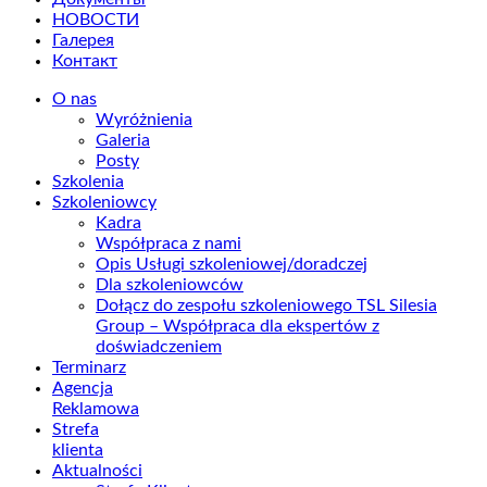
НОВОСТИ
Галерея
Контакт
O nas
Wyróżnienia
Galeria
Posty
Szkolenia
Szkoleniowcy
Kadra
Współpraca z nami
Opis Usługi szkoleniowej/doradczej
Dla szkoleniowców
Dołącz do zespołu szkoleniowego TSL Silesia
Group – Współpraca dla ekspertów z
doświadczeniem
Terminarz
Agencja
Reklamowa
Strefa
klienta
Aktualności