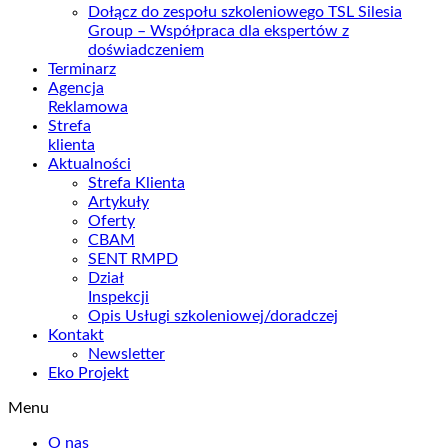
Dołącz do zespołu szkoleniowego TSL Silesia
Group – Współpraca dla ekspertów z
doświadczeniem
Terminarz
Agencja
Reklamowa
Strefa
klienta
Aktualności
Strefa Klienta
Artykuły
Oferty
CBAM
SENT RMPD
Dział
Inspekcji
Opis Usługi szkoleniowej/doradczej
Kontakt
Newsletter
Eko Projekt
Menu
O nas