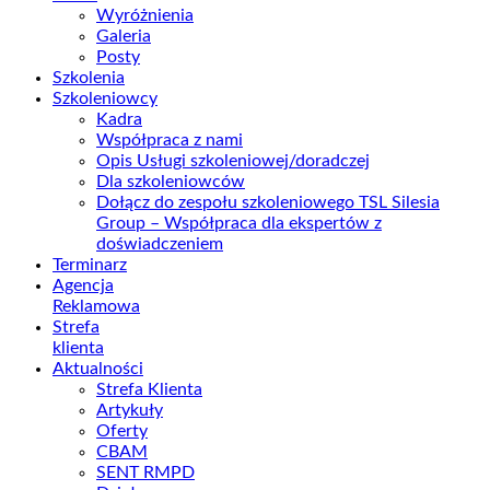
Wyróżnienia
Galeria
Posty
Szkolenia
Szkoleniowcy
Kadra
Współpraca z nami
Opis Usługi szkoleniowej/doradczej
Dla szkoleniowców
Dołącz do zespołu szkoleniowego TSL Silesia
Group – Współpraca dla ekspertów z
doświadczeniem
Terminarz
Agencja
Reklamowa
Strefa
klienta
Aktualności
Strefa Klienta
Artykuły
Oferty
CBAM
SENT RMPD