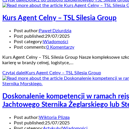
Czytaj dalej
Dołącz do zespołu szkoleniowego TSL Silesia Gro
Kurs Agent Celny – TSL Silesia Group
Post author:
Paweł Dziurdzia
Post published:
29/07/2025
Post category:
Wiadomości
Post comments:
0 Komentarzy
Kurs Agent Celny – TSL Silesia Group Nasze kompleksowe szk
karierę w branży celnej, logistyce,…
Czytaj dalej
Kurs Agent Celny – TSL Silesia Group
Doskonalenie kompetencji w ramach rejs
Jachtowego Sternika Żeglarskiego lub St
Post author:
Wiktoria Plizga
Post published:
25/07/2025
Post category:
Artykuły
/
Wiadomości