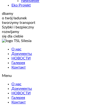
Newsletter
Eko Projekt
dbamy
o twój ładunek
tworzymy transport
Szybki i bezpieczny
rozwijamy
się dla ciebie
О нас
Документы
НОВОСТИ
Галерея
Контакт
Menu
О нас
Документы
НОВОСТИ
Галерея
Контакт