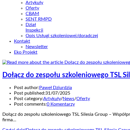
Artykuły
Oferty
CBAM
SENT RMPD
Dział
Inspekcji
Opis Usługi szkoleniowej/doradczej
Kontakt
Newsletter
Eko Projekt
Dołącz do zespołu szkoleniowego TSL Si
Post author:
Paweł Dziurdzia
Post published:
31/07/2025
Post category:
Artykuły
/
News
/
Oferty
Post comments:
0 Komentarzy
Dołącz do zespołu szkoleniowego TSL Silesia Group – Współprac
firma…