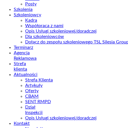
Posty
Szkolenia
Szkoleniowcy
Kadra
Współpraca z nami
Opis Usługi szkoleniowej/doradczej
Dla szkoleniowców
Dołącz do zespołu szkoleniowego TSL Silesia Gro
Terminarz
Agencja
Reklamowa
Strefa
klienta
Aktualności
Strefa Klienta
Artykuły
Oferty
CBAM
SENT RMPD
Dział
Inspekcji
Opis Usługi szkoleniowej/doradczej
Kontakt