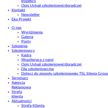
Inspekcji
Opis Usługi szkoleniowej/doradczej
Kontakt
Newsletter
Eko Projekt
O nas
Wyróżnienia
Galeria
Posty
Szkolenia
Szkoleniowcy
Kadra
Współpraca z nami
Opis Usługi szkoleniowej/doradczej
Dla szkoleniowców
Dołącz do zespołu szkoleniowego TSL Silesia Gro
Terminarz
Agencja
Reklamowa
Strefa
klienta
Aktualności
Strefa Klienta