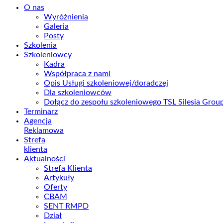
O nas
Wyróżnienia
Galeria
Posty
Szkolenia
Szkoleniowcy
Kadra
Współpraca z nami
Opis Usługi szkoleniowej/doradczej
Dla szkoleniowców
Dołącz do zespołu szkoleniowego TSL Silesia Gro
Terminarz
Agencja
Reklamowa
Strefa
klienta
Aktualności
Strefa Klienta
Artykuły
Oferty
CBAM
SENT RMPD
Dział