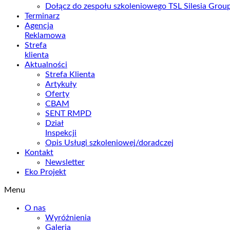
Dołącz do zespołu szkoleniowego TSL Silesia Gro
Terminarz
Agencja
Reklamowa
Strefa
klienta
Aktualności
Strefa Klienta
Artykuły
Oferty
CBAM
SENT RMPD
Dział
Inspekcji
Opis Usługi szkoleniowej/doradczej
Kontakt
Newsletter
Eko Projekt
Menu
O nas
Wyróżnienia
Galeria