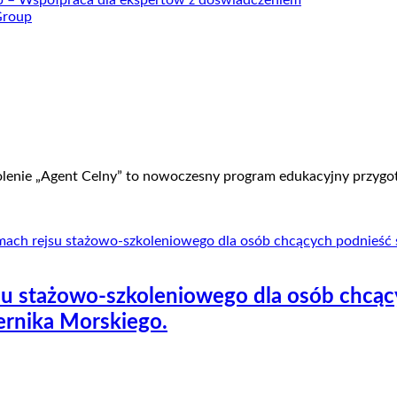
up – Współpraca dla ekspertów z doświadczeniem
olenie „Agent Celny” to nowoczesny program edukacyjny przygo
u stażowo-szkoleniowego dla osób chcący
ernika Morskiego.