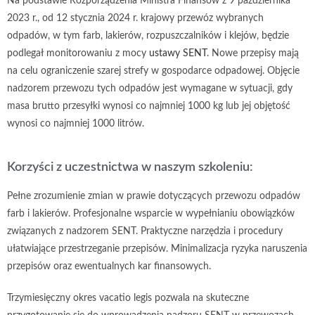
Na podstawie Rozporządzenia Ministra Finansów z 9 października
2023 r., od 12 stycznia 2024 r. krajowy przewóz wybranych
odpadów, w tym farb, lakierów, rozpuszczalników i klejów, będzie
podlegał monitorowaniu z mocy
ustawy SENT
. Nowe przepisy mają
na celu ograniczenie szarej strefy w gospodarce odpadowej. Objęcie
nadzorem przewozu tych odpadów jest wymagane w sytuacji, gdy
masa brutto przesyłki wynosi co najmniej 1000 kg lub jej objętość
wynosi co najmniej 1000 litrów.
Korzyści z uczestnictwa w naszym szkoleniu:
Pełne zrozumienie zmian w prawie dotyczących przewozu odpadów
farb i lakierów. Profesjonalne wsparcie w wypełnianiu obowiązków
związanych z nadzorem SENT. Praktyczne narzędzia i procedury
ułatwiające przestrzeganie przepisów. Minimalizacja ryzyka naruszenia
przepisów oraz ewentualnych kar finansowych.
Trzymiesięczny okres vacatio legis pozwala na skuteczne