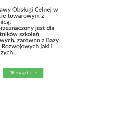
awy Obsługi Celnej w
cie towarowym z
nicą.
przeznaczony jest dla
tników szkoleń
wych, zarówno z Bazy
 Rozwojowych jaki i
czych.
Rozwiąż test >