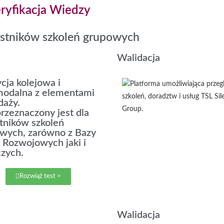
ryfikacja Wiedzy
zestników szkoleń grupowych
Walidacja
cja kolejowa i
modalna z elementami
daży.
przeznaczony jest dla
tników szkoleń
wych, zarówno z Bazy
 Rozwojowych jaki i
czych.
Rozwiąż test >
Walidacja