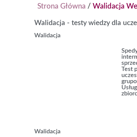
Strona Główna
/
Walidacja We
Walidacja - testy wiedzy dla uc
Walidacja
Spedy
inter
sprze
Test 
uczes
grupo
Usług
zbior
Walidacja