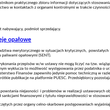
zestnikom praktycznego zbioru informacji dotyczących stosowa
ctwo w kontaktach z organami kontrolnymi w trakcie czynnośc
t nabywający, podmiot sprzedający.
eje opałowe
 doradztwa merytorycznego w sytuacjach krytycznych, powstałych
u paliwami opałowymi (SENT).
konania przepisów w/w ustawy nie mogą liczyć na tzw. wiążąc
amym wyklucza to możliwość występowania przez podatnika o ur
sterstwo Finansów zapewniło jedynie pomoc techniczną w razie
 krótkie publikacje na platformie PUESC. Przedsiębiorcy pozos
i powstania niejasności i problemów w realizacji ustawowych 
ed sankcjami finansowymi z tytułu nieprawidłowości w stosowan
zętych przez organy celno-skarbowe postępowaniach wyjaśniaj