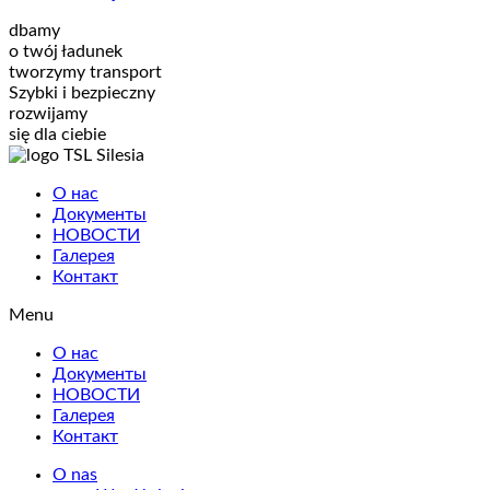
dbamy
o twój ładunek
tworzymy transport
Szybki i bezpieczny
rozwijamy
się dla ciebie
О нас
Документы
НОВОСТИ
Галерея
Контакт
Menu
О нас
Документы
НОВОСТИ
Галерея
Контакт
O nas