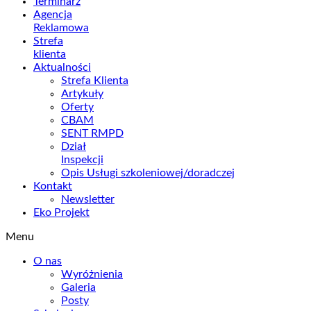
Terminarz
Agencja
Reklamowa
Strefa
klienta
Aktualności
Strefa Klienta
Artykuły
Oferty
CBAM
SENT RMPD
Dział
Inspekcji
Opis Usługi szkoleniowej/doradczej
Kontakt
Newsletter
Eko Projekt
Menu
O nas
Wyróżnienia
Galeria
Posty