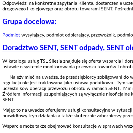
Odpowiedzi na konkretne zapytania Klienta, dostarczenie uc
drogowego i kolejowego oraz obrotu towarami SENT. Pośredni
Grupa docelowa:
Podmiot
wysyłający, podmiot odbierający, przewoźnik, podmio
Doradztwo SENT, SENT odpady, SENT ol
W katalogu usług TSL Silesia znajduje się oferta wsparcia i
ustawie o systemie monitorowania przewozu towarów i obrot
Należy mieć na uwadze, że przedsiębiorcy zobligowani do wy
regulacja nie jest traktowana jako ustawa podatkowa . Tym s
uczestników operacji przewozu i obrotu w ramach SENT, Mini
Źródłem informacji uzupełniających są wyłącznie nieoficjalne
SENT.
Mając to na uwadze oferujemy usługi konsultacyjne w sytuacj
prawidłowy tryb działania a także skutecznie zabezpieczy prz
Wsparcie może także obejmować konsultacje w sprawach wszc