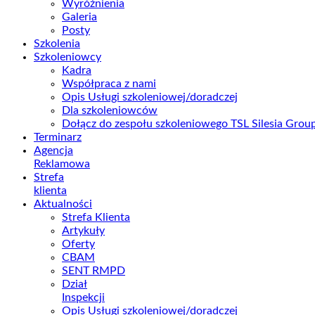
Wyróżnienia
Galeria
Posty
Szkolenia
Szkoleniowcy
Kadra
Współpraca z nami
Opis Usługi szkoleniowej/doradczej
Dla szkoleniowców
Dołącz do zespołu szkoleniowego TSL Silesia Gro
Terminarz
Agencja
Reklamowa
Strefa
klienta
Aktualności
Strefa Klienta
Artykuły
Oferty
CBAM
SENT RMPD
Dział
Inspekcji
Opis Usługi szkoleniowej/doradczej