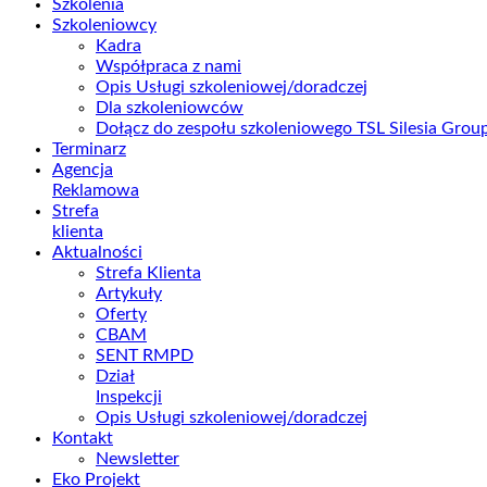
Szkolenia
Szkoleniowcy
Kadra
Współpraca z nami
Opis Usługi szkoleniowej/doradczej
Dla szkoleniowców
Dołącz do zespołu szkoleniowego TSL Silesia Gro
Terminarz
Agencja
Reklamowa
Strefa
klienta
Aktualności
Strefa Klienta
Artykuły
Oferty
CBAM
SENT RMPD
Dział
Inspekcji
Opis Usługi szkoleniowej/doradczej
Kontakt
Newsletter
Eko Projekt