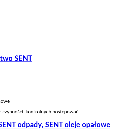
ztwo SENT
e
emowe
e czynności kontrolnych postępowań
 SENT odpady, SENT oleje opałowe