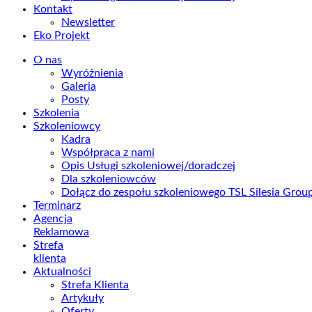
Kontakt
Newsletter
Eko Projekt
O nas
Wyróżnienia
Galeria
Posty
Szkolenia
Szkoleniowcy
Kadra
Współpraca z nami
Opis Usługi szkoleniowej/doradczej
Dla szkoleniowców
Dołącz do zespołu szkoleniowego TSL Silesia Gro
Terminarz
Agencja
Reklamowa
Strefa
klienta
Aktualności
Strefa Klienta
Artykuły
Oferty