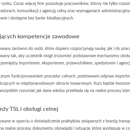
 rynku. Coraz więcej firm poszukuje pracowników, którzy nie tylko rozum
cedurach, komunikacji z agencją celną oraz wymaganiach administracyjny
ne i dostępne bez barier lokalizacyjnych.
ijających kompetencje zawodowe
rowany zarówno do osób, które dopiero rozpoczynają naukę, jak i do pra
towany tak, aby uczestnik mógł zrozumieć podstawowe mechanizmy obsług
pomiędzy importerem, eksporterem, przewoźnikiem, spedytorem i agencj
ktycznym funkcjonowaniem procedur celnych, podstawami odpraw import
niczących w międzynarodowym obrocie towarowym. Kurs będzie tworzony 
e wszystkim rozumiał, jak dana wiedza przekłada się na realne procesy biz
ży TSL i obsługi celnej
wane w oparciu o doświadczenie praktyków związanych z branżą transportu
a realne procesy, dokumenty, obowiązki i sytuacje, które występują w co