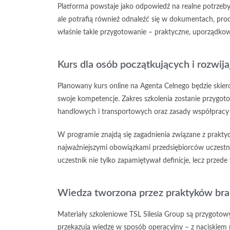
Platforma powstaje jako odpowiedź na realne potrzeby
ale potrafią również odnaleźć się w dokumentach, pro
właśnie takie przygotowanie – praktyczne, uporządkowa
Kurs dla osób początkujących i rozw
Planowany kurs online na Agenta Celnego będzie skie
swoje kompetencje. Zakres szkolenia zostanie przygo
handlowych i transportowych oraz zasady współpracy 
W programie znajdą się zagadnienia związane z pra
najważniejszymi obowiązkami przedsiębiorców uczest
uczestnik nie tylko zapamiętywał definicje, lecz przed
Wiedza tworzona przez praktyków bran
Materiały szkoleniowe TSL Silesia Group są przygotowy
przekazują wiedzę w sposób operacyjny – z naciskiem n