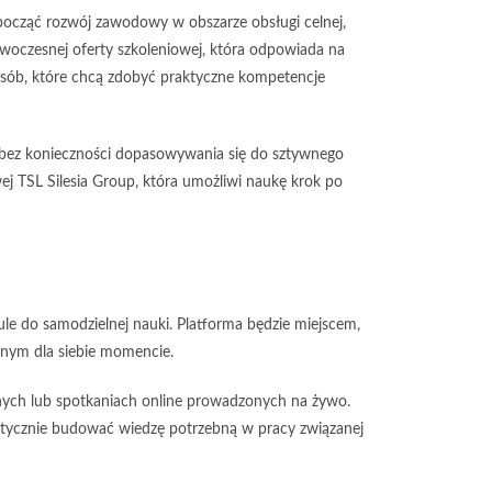
zpocząć rozwój zawodowy w obszarze obsługi celnej,
oczesnej oferty szkoleniowej, która odpowiada na
osób, które chcą zdobyć praktyczne kompetencje
 bez konieczności dopasowywania się do sztywnego
j TSL Silesia Group, która umożliwi naukę krok po
le do samodzielnej nauki. Platforma będzie miejscem,
dnym dla siebie momencie.
nych lub spotkaniach online prowadzonych na żywo.
matycznie budować wiedzę potrzebną w pracy związanej