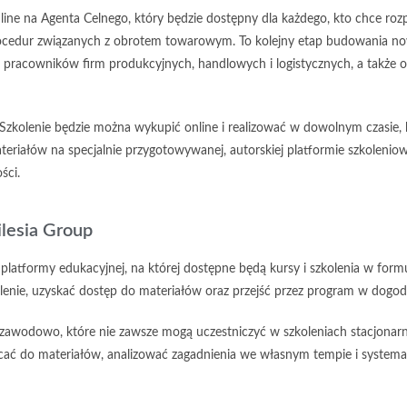
nline na Agenta Celnego, który będzie dostępny dla każdego, kto chce ro
ocedur związanych z obrotem towarowym. To kolejny etap budowania now
, pracowników firm produkcyjnych, handlowych i logistycznych, a także 
Szkolenie będzie można wykupić online i realizować w dowolnym czasie,
riałów na specjalnie przygotowywanej, autorskiej platformie szkoleniowe
ści.
ilesia Group
latformy edukacyjnej, na której dostępne będą kursy i szkolenia w formu
lenie, uzyskać dostęp do materiałów oraz przejść przez program w dogo
 zawodowo, które nie zawsze mogą uczestniczyć w szkoleniach stacjonar
racać do materiałów, analizować zagadnienia we własnym tempie i syste