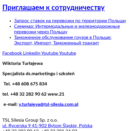
Приглашаем к сотрудничеству
Запрос ставок на перевозки по территории Польши
Семинар: Интермодальные и железнодорожные
перевозки через Польшу
Таможенное обслуживание грузов в Польше:
Экспорт, Импорт, Таможенный транзит
Facebook
Linkedin
Youtube
Youtube
Wiktoria Turłajewa
Specjalista ds.marketingu i szkoleń
Tel. +48 608 675 834
tel. +48 32 282 90 62 wew.21
e-mail:
v.turlaieva@tsl-silesia.com.pl
TSL Silesia Group Sp. z o.o.
ul. Rycerska 9 41-902 Bytom Śląskie, Polska