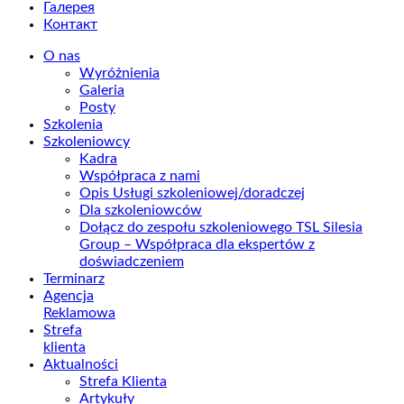
Галерея
Контакт
O nas
Wyróżnienia
Galeria
Posty
Szkolenia
Szkoleniowcy
Kadra
Współpraca z nami
Opis Usługi szkoleniowej/doradczej
Dla szkoleniowców
Dołącz do zespołu szkoleniowego TSL Silesia
Group – Współpraca dla ekspertów z
doświadczeniem
Terminarz
Agencja
Reklamowa
Strefa
klienta
Aktualności
Strefa Klienta
Artykuły