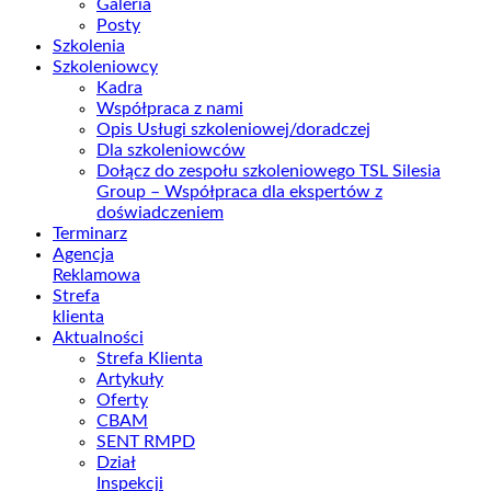
Galeria
Posty
Szkolenia
Szkoleniowcy
Kadra
Współpraca z nami
Opis Usługi szkoleniowej/doradczej
Dla szkoleniowców
Dołącz do zespołu szkoleniowego TSL Silesia
Group – Współpraca dla ekspertów z
doświadczeniem
Terminarz
Agencja
Reklamowa
Strefa
klienta
Aktualności
Strefa Klienta
Artykuły
Oferty
CBAM
SENT RMPD
Dział
Inspekcji