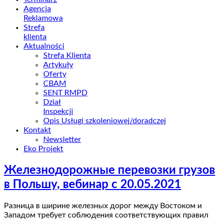
Agencja
Reklamowa
Strefa
klienta
Aktualności
Strefa Klienta
Artykuły
Oferty
CBAM
SENT RMPD
Dział
Inspekcji
Opis Usługi szkoleniowej/doradczej
Kontakt
Newsletter
Eko Projekt
Железнодорожные перевозки грузов
в Польшу, вебинар с 20.05.2021
Разница в ширине железных дорог между Востоком и
Западом требует соблюдения соответствующих правил