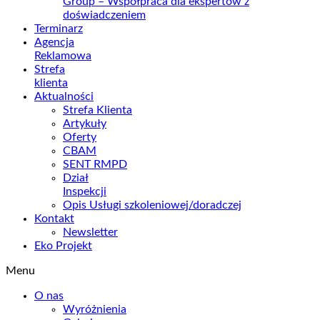
Group – Współpraca dla ekspertów z
doświadczeniem
Terminarz
Agencja
Reklamowa
Strefa
klienta
Aktualności
Strefa Klienta
Artykuły
Oferty
CBAM
SENT RMPD
Dział
Inspekcji
Opis Usługi szkoleniowej/doradczej
Kontakt
Newsletter
Eko Projekt
Menu
O nas
Wyróżnienia