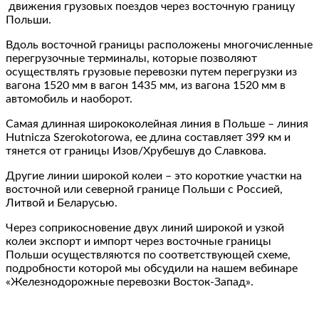
движения грузовых поездов через восточную границу
Польши.
Вдоль восточной границы расположены многочисленные
перегрузочные терминалы, которые позволяют
осуществлять грузовые перевозки путем перегрузки из
вагона 1520 мм в вагон 1435 мм, из вагона 1520 мм в
автомобиль и наоборот.
Самая длинная ширококолейная линия в Польше – линия
Hutnicza Szerokotorowa, ее длина составляет 399 км и
тянется от границы Изов/Хрубешув до Славкова.
Другие линии широкой колеи – это короткие участки на
восточной или северной границе Польши с Россией,
Литвой и Беларусью.
Через соприкосновение двух линий широкой и узкой
колеи экспорт и импорт через восточные границы
Польши осуществляются по соответствующей схеме,
подробности которой мы обсудили на нашем вебинаре
«Железнодорожные перевозки Восток-Запад».