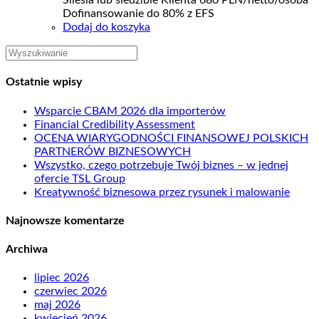
Silesia lub siedzibie Klienta 680 PLN/netto/osoba
Dofinansowanie do 80% z EFS
Dodaj do koszyka
Ostatnie wpisy
Wsparcie CBAM 2026 dla importerów
Financial Credibility Assessment
OCENA WIARYGODNOŚCI FINANSOWEJ POLSKICH
PARTNERÓW BIZNESOWYCH
Wszystko, czego potrzebuje Twój biznes – w jednej
ofercie TSL Group
Kreatywność biznesowa przez rysunek i malowanie
Najnowsze komentarze
Archiwa
lipiec 2026
czerwiec 2026
maj 2026
kwiecień 2026