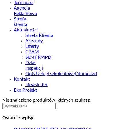
Terminarz
Agencja
Reklamowa
Strefa
klienta
Aktualności
Strefa Klienta
Artykuły
Oferty
CBAM
SENT RMPD
Dział
Inspekcji
Opis Usługi szkoleniowej/doradczej
Kontakt
Newsletter
Eko Projekt
Nie znaleziono produktów, których szukasz.
Ostatnie wpisy