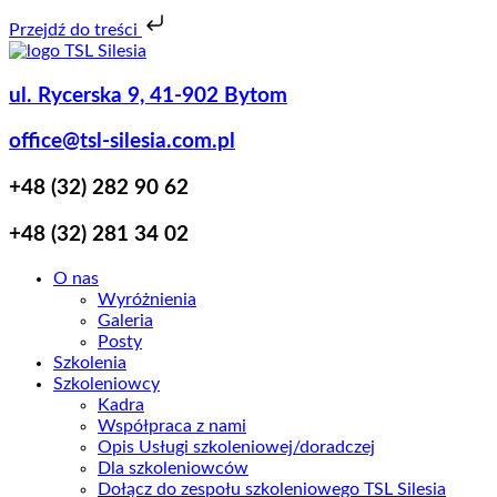
Przejdź do treści
Koniec
treści
ul. Rycerska 9, 41-902 Bytom
office@tsl-silesia.com.pl
+48 (32) 282 90 62
+48 (32) 281 34 02
O nas
Wyróżnienia
Galeria
Posty
Szkolenia
Szkoleniowcy
Kadra
Współpraca z nami
Opis Usługi szkoleniowej/doradczej
Dla szkoleniowców
Dołącz do zespołu szkoleniowego TSL Silesia