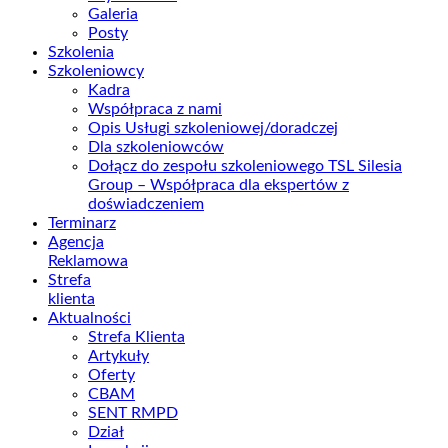
Galeria
Posty
Szkolenia
Szkoleniowcy
Kadra
Współpraca z nami
Opis Usługi szkoleniowej/doradczej
Dla szkoleniowców
Dołącz do zespołu szkoleniowego TSL Silesia
Group – Współpraca dla ekspertów z
doświadczeniem
Terminarz
Agencja
Reklamowa
Strefa
klienta
Aktualności
Strefa Klienta
Artykuły
Oferty
CBAM
SENT RMPD
Dział