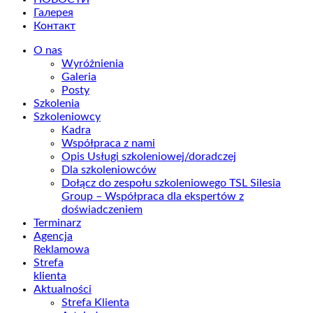
Галерея
Контакт
O nas
Wyróżnienia
Galeria
Posty
Szkolenia
Szkoleniowcy
Kadra
Współpraca z nami
Opis Usługi szkoleniowej/doradczej
Dla szkoleniowców
Dołącz do zespołu szkoleniowego TSL Silesia
Group – Współpraca dla ekspertów z
doświadczeniem
Terminarz
Agencja
Reklamowa
Strefa
klienta
Aktualności
Strefa Klienta