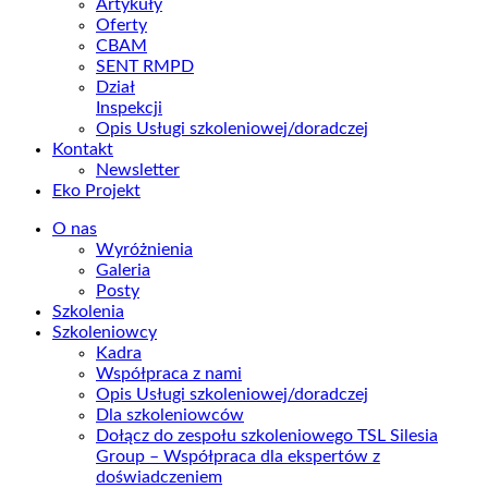
Artykuły
Oferty
CBAM
SENT RMPD
Dział
Inspekcji
Opis Usługi szkoleniowej/doradczej
Kontakt
Newsletter
Eko Projekt
O nas
Wyróżnienia
Galeria
Posty
Szkolenia
Szkoleniowcy
Kadra
Współpraca z nami
Opis Usługi szkoleniowej/doradczej
Dla szkoleniowców
Dołącz do zespołu szkoleniowego TSL Silesia
Group – Współpraca dla ekspertów z
doświadczeniem