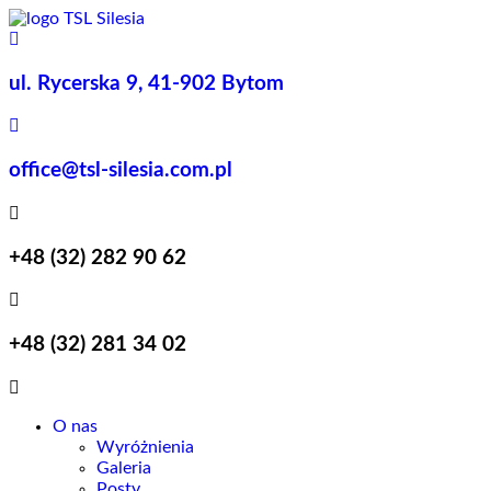
do
Koniec
treści
treści
ul. Rycerska 9, 41-902 Bytom
office@tsl-silesia.com.pl
+48 (32) 282 90 62
+48 (32) 281 34 02
O nas
Wyróżnienia
Galeria
Posty